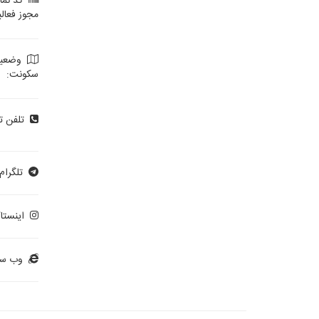
کد نمای
مجوز فعال
وضعی
سکونت:
تلفن ت
تلگرام:
اینستاگ
وب سا