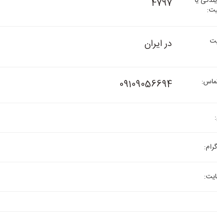
ندگی یا
4797
یت:
ت
در ایران
ماس:
09109056694
رام:
یت: