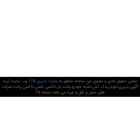
تمامی حقوق مادی و معنوی این سامانه متعلق به
سایت باربری 118
وب سایت ثبت
آگهی باربری،اتوبار،یدک کش،امداد خودرو،وانت بار،تاکسی تلفنی،تاکسی وانت،شرکت
های حمل و نقل و غیره می باشد نسخه 79