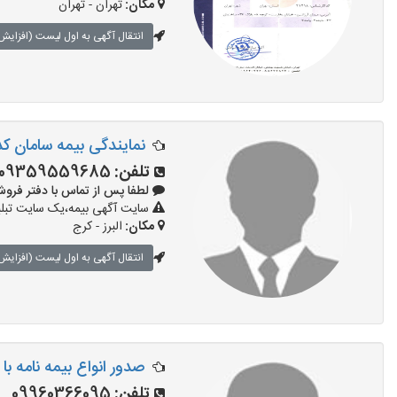
مکان:
تهران - تهران
انتقال آگهی به اول لیست (افزایش 
نمایندگی بیمه سامان کد 17050
تلفن:
09359559685
لطفا پس از تماس با دفتر فروش بیمه 
سایت آگهی بیمه،یک سایت تبلیغ
مکان:
البرز - کرج
انتقال آگهی به اول لیست (افزایش 
صدور انواع بیمه نامه با ۱۰ درصد
تلفن:
09960366095