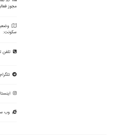
کد نمای
مجوز فعال
وضعی
سکونت:
تلفن ت
تلگرام:
اینستاگ
وب سا