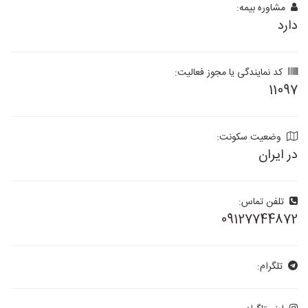
مشاوره بیمه:
دارد
کد نمایندگی یا مجوز فعالیت:
11097
وضعیت سکونت:
در ایران
تلفن تماس:
09127744872
تلگرام: